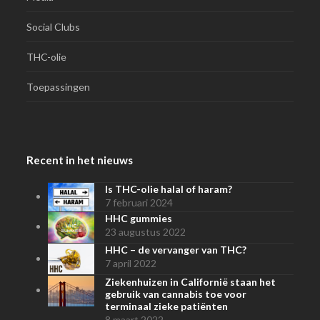
Social Clubs
THC-olie
Toepassingen
Recent in het nieuws
Is THC-olie halal of haram?
7 februari 2024
HHC gummies
23 augustus 2022
HHC – de vervanger van THC?
7 april 2022
Ziekenhuizen in Californië staan het
gebruik van cannabis toe voor
terminaal zieke patiënten
8 maart 2022