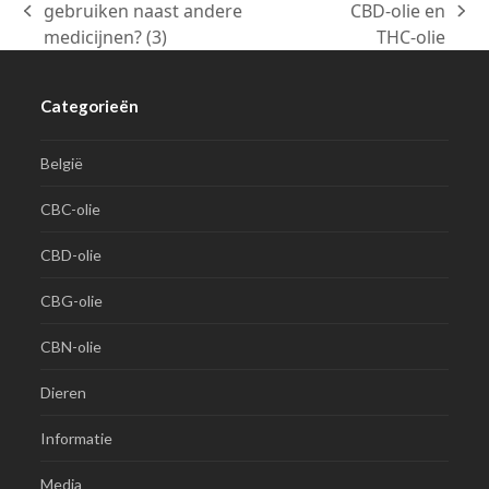
gebruiken naast andere
CBD-olie en
previous
next
medicijnen? (3)
THC-olie
post:
post:
Categorieën
België
CBC-olie
CBD-olie
CBG-olie
CBN-olie
Dieren
Informatie
Media