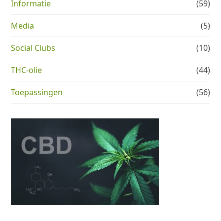
Informatie
(59)
Media
(5)
Social Clubs
(10)
THC-olie
(44)
Toepassingen
(56)