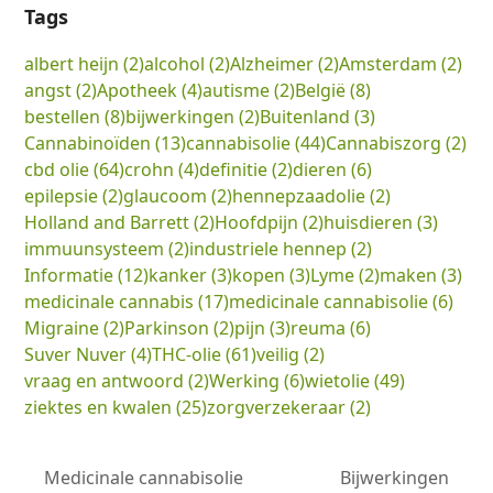
Tags
albert heijn
(2)
alcohol
(2)
Alzheimer
(2)
Amsterdam
(2)
angst
(2)
Apotheek
(4)
autisme
(2)
België
(8)
bestellen
(8)
bijwerkingen
(2)
Buitenland
(3)
Cannabinoïden
(13)
cannabisolie
(44)
Cannabiszorg
(2)
cbd olie
(64)
crohn
(4)
definitie
(2)
dieren
(6)
epilepsie
(2)
glaucoom
(2)
hennepzaadolie
(2)
Holland and Barrett
(2)
Hoofdpijn
(2)
huisdieren
(3)
immuunsysteem
(2)
industriele hennep
(2)
Informatie
(12)
kanker
(3)
kopen
(3)
Lyme
(2)
maken
(3)
medicinale cannabis
(17)
medicinale cannabisolie
(6)
Migraine
(2)
Parkinson
(2)
pijn
(3)
reuma
(6)
Suver Nuver
(4)
THC-olie
(61)
veilig
(2)
vraag en antwoord
(2)
Werking
(6)
wietolie
(49)
ziektes en kwalen
(25)
zorgverzekeraar
(2)
Medicinale cannabisolie
Bijwerkingen