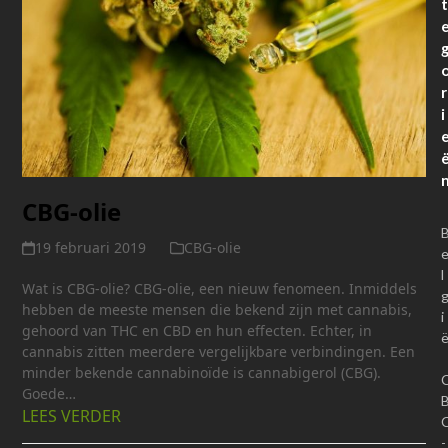
t
r
i
CBG-olie
19 februari 2019
CBG-olie
l
Wat is CBG-olie? CBG-olie, een nieuw fenomeen. Inmiddels
hebben de meeste mensen die bekend zijn met cannabis,
i
gehoord van THC en CBD en hun effecten. Echter, in
cannabis zitten meerdere vergelijkbare verbindingen. Een
minder bekende cannabinoïde is cannabigerol (CBG).
Goede…
LEES VERDER
-