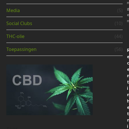
Media
(5)
Social Clubs
(10)
THC-olie
(44)
Toepassingen
(56)
t
i
t
i
Tags