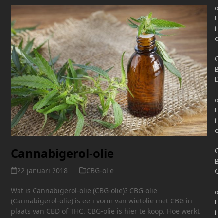
l
i
-
l
i
Cannabigerol-olie
22 januari 2018
CBG-olie
-
Wat is Cannabigerol-olie (CBG-olie)? CBG-olie
(Cannabigerol-olie) is een vorm van wietolie met CBG in
l
plaats van CBD of THC. CBG-olie is hier te koop. Hoe werkt
i