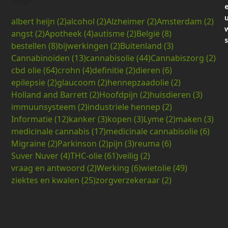
albert heijn
(2)
alcohol
(2)
Alzheimer
(2)
Amsterdam
(2)
angst
(2)
Apotheek
(4)
autisme
(2)
België
(8)
s
bestellen
(8)
bijwerkingen
(2)
Buitenland
(3)
Cannabinoïden
(13)
cannabisolie
(44)
Cannabiszorg
(2)
cbd olie
(64)
crohn
(4)
definitie
(2)
dieren
(6)
epilepsie
(2)
glaucoom
(2)
hennepzaadolie
(2)
Holland and Barrett
(2)
Hoofdpijn
(2)
huisdieren
(3)
immuunsysteem
(2)
industriele hennep
(2)
Informatie
(12)
kanker
(3)
kopen
(3)
Lyme
(2)
maken
(3)
medicinale cannabis
(17)
medicinale cannabisolie
(6)
Migraine
(2)
Parkinson
(2)
pijn
(3)
reuma
(6)
Suver Nuver
(4)
THC-olie
(61)
veilig
(2)
vraag en antwoord
(2)
Werking
(6)
wietolie
(49)
ziektes en kwalen
(25)
zorgverzekeraar
(2)