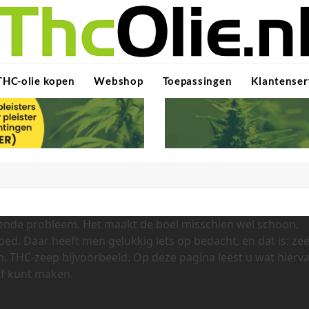
THC-olie kopen
Webshop
Toepassingen
Klantenser
gende probleem. Het maakt de boel misschien wel schoon,
oed. Daar heeft men gelukkig iets op bedacht, en dat is: ze
en. THC-zeep bijvoorbeeld. Op deze pagina leest u wat hierv
lf kunt maken.