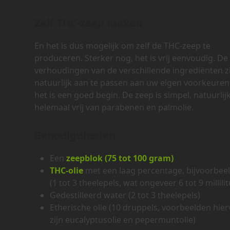
Zelf THC-zeep maken
En het is dus mogelijk om zelf de THC-zeep te
produceren. Sterker nog, het is vrij eenvoudig. De
verhoudingen van de verschillende ingrediënten z
natuurlijk aan te passen aan uw eigen voorkeuren
het is een goed begin. De zeep is simpel, natuurlij
helemaal vrij van parabenen en palmolie.
Benodigdheden
Een
zeepblok (75 tot 100 gram)
THC-olie
met een laag percentage, bijvoorbee
(1 tot 3 theelepels, wat ongeveer 6 tot 9 millilite
Gedestilleerd water (2 tot 3 theelepels)
Etherische olie (10 druppels, voorbeelden hie
zijn eucalyptusolie en pepermuntolie)