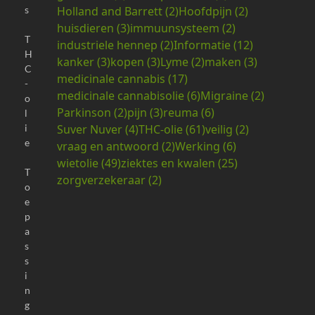
Holland and Barrett
(2)
Hoofdpijn
(2)
s
huisdieren
(3)
immuunsysteem
(2)
T
industriele hennep
(2)
Informatie
(12)
H
kanker
(3)
kopen
(3)
Lyme
(2)
maken
(3)
C
medicinale cannabis
(17)
-
medicinale cannabisolie
(6)
Migraine
(2)
o
Parkinson
(2)
pijn
(3)
reuma
(6)
l
Suver Nuver
(4)
THC-olie
(61)
veilig
(2)
i
e
vraag en antwoord
(2)
Werking
(6)
wietolie
(49)
ziektes en kwalen
(25)
T
zorgverzekeraar
(2)
o
e
p
a
s
s
i
n
g