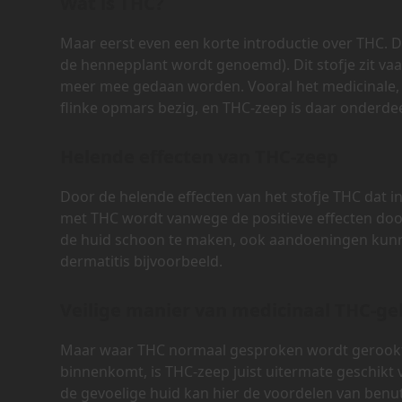
Wat is THC?
Maar eerst even een korte introductie over THC. 
de hennepplant wordt genoemd). Dit stofje zit vaa
meer mee gedaan worden. Vooral het medicinale, v
flinke opmars bezig, en THC-zeep is daar onderdee
Helende effecten van THC-zeep
Door de helende effecten van het stofje THC dat i
met THC wordt vanwege de positieve effecten door
de huid schoon te maken, ook aandoeningen kun
dermatitis bijvoorbeeld.
Veilige manier van medicinaal THC-ge
Maar waar THC normaal gesproken wordt gerookt,
binnenkomt, is THC-zeep juist uitermate geschikt vo
de gevoelige huid kan hier de voordelen van benu