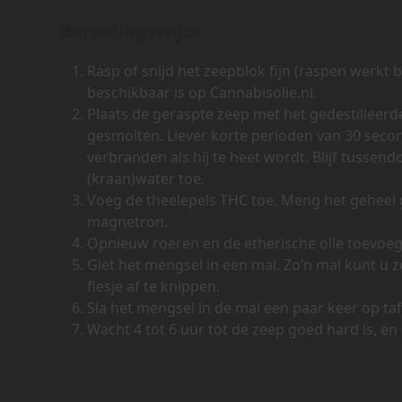
Bereidingswijze
Rasp of snijd het zeepblok fijn (raspen werkt 
beschikbaar is op Cannabisolie.nl.
Plaats de geraspte zeep met het gedestilleerd
gesmolten. Liever korte perioden van 30 secon
verbranden als hij te heet wordt. Blijf tusse
(kraan)water toe.
Voeg de theelepels THC toe. Meng het geheel g
magnetron.
Opnieuw roeren en de etherische olie toevoe
Giet het mengsel in een mal. Zo’n mal kunt u 
flesje af te knippen.
Sla het mengsel in de mal een paar keer op tafe
Wacht 4 tot 6 uur tot de zeep goed hard is, en 