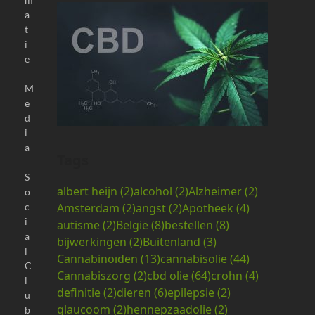
a
t
i
e
M
e
d
i
a
Tags
S
albert heijn
(2)
alcohol
(2)
Alzheimer
(2)
o
Amsterdam
(2)
angst
(2)
Apotheek
(4)
c
i
autisme
(2)
België
(8)
bestellen
(8)
a
bijwerkingen
(2)
Buitenland
(3)
l
Cannabinoïden
(13)
cannabisolie
(44)
C
Cannabiszorg
(2)
cbd olie
(64)
crohn
(4)
l
definitie
(2)
dieren
(6)
epilepsie
(2)
u
glaucoom
(2)
hennepzaadolie
(2)
b