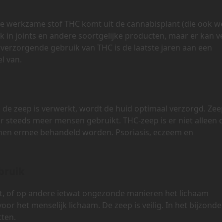
De werkzame stof THC komt uit de cannabisplant (die ook w
k in joints en andere soortgelijke producten, maar er kan v
erzorgende gebruik van THC is de laatste jaren aan een
l van.
n de zeep is verwerkt, wordt de huid optimaal verzorgd. Ze
 steeds meer mensen gebruikt. THC-zeep is er niet alleen
nen ermee behandeld worden. Psoriasis, eczeem en
bruik
 of op andere ietwat ongezonde manieren het lichaam
or het menselijk lichaam. De zeep is veilig. In het bijzonde
tten.