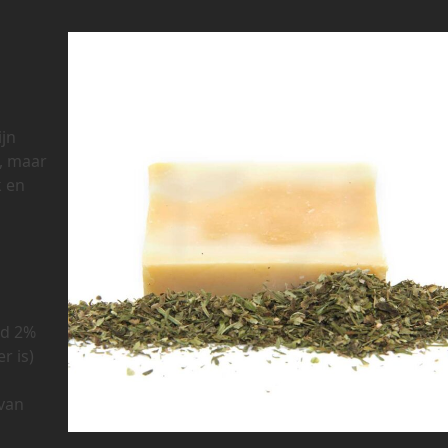
ijn
, maar
k en
ld 2%
r is)
rvan