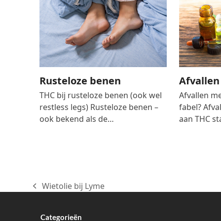
Rusteloze benen
Afvallen
THC bij rusteloze benen (ook wel
Afvallen me
restless legs) Rusteloze benen –
fabel? Afva
ook bekend als de…
aan THC st
Wietolie bij Lyme
previous
post:
Categorieën