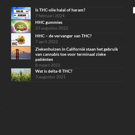
Is THC-olie halal of haram?
S
7 februari 2024
HHC gummies
23 augustus 2022
HHC – de vervanger van THC?
7 april 2022
Ziekenhuizen in Californië staan het gebruik
van cannabis toe voor terminaal zieke
patiënten
8 maart 2022
Wat is delta-8 THC?
3 augustus 2021