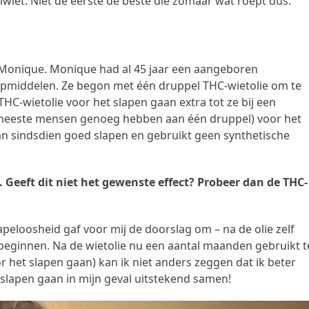
iwiet. Niet de eerste de beste die zomaar wat roept dus.
e Monique. Monique had al 45 jaar een aangeboren
aapmiddelen. Ze begon met één druppel THC-wietolie om te
C-wietolie voor het slapen gaan extra tot ze bij een
de meeste mensen genoeg hebben aan één druppel) voor het
an sindsdien goed slapen en gebruikt geen synthetische
. Geeft dit niet het gewenste effect? Probeer dan de THC-
peloosheid gaf voor mij de doorslag om – na de olie zelf
beginnen. Na de wietolie nu een aantal maanden gebruikt t
 het slapen gaan) kan ik niet anders zeggen dat ik beter
n slapen gaan in mijn geval uitstekend samen!