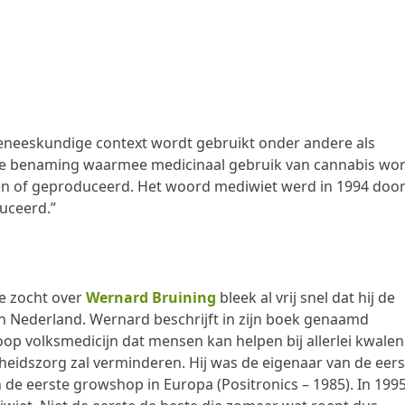
geneeskundige context wordt gebruikt onder andere als
te benaming waarmee medicinaal gebruik van cannabis wo
ven of geproduceerd. Het woord mediwiet werd in 1994 doo
uceerd.”
e zocht over
Wernard Bruining
bleek al vrij snel dat hij de
 in Nederland. Wernard beschrijft in zijn boek genaamd
oop volksmedicijn dat mensen kan helpen bij allerlei kwalen
eidszorg zal verminderen. Hij was de eigenaar van de eers
 de eerste growshop in Europa (Positronics – 1985). In 1995