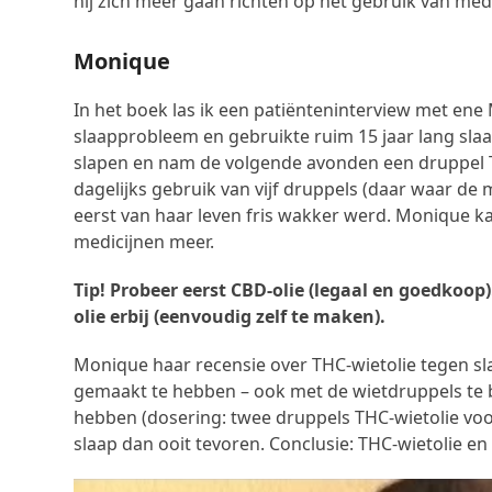
hij zich meer gaan richten op het gebruik van med
Monique
In het boek las ik een patiënteninterview met en
slaapprobleem en gebruikte ruim 15 jaar lang sl
slapen en nam de volgende avonden een druppel TH
dagelijks gebruik van vijf druppels (daar waar 
eerst van haar leven fris wakker werd. Monique k
medicijnen meer.
Tip! Probeer eerst CBD-olie (legaal en goedkoop)
olie erbij (eenvoudig zelf te maken).
Monique haar recensie over THC-wietolie tegen sla
gemaakt te hebben – ook met de wietdruppels te 
hebben (dosering: twee druppels THC-wietolie voor
slaap dan ooit tevoren. Conclusie: THC-wietolie e