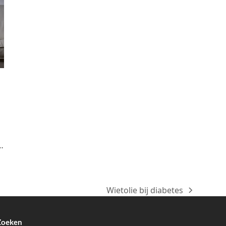
…
Wietolie bij diabetes
next
post:
Zoeken