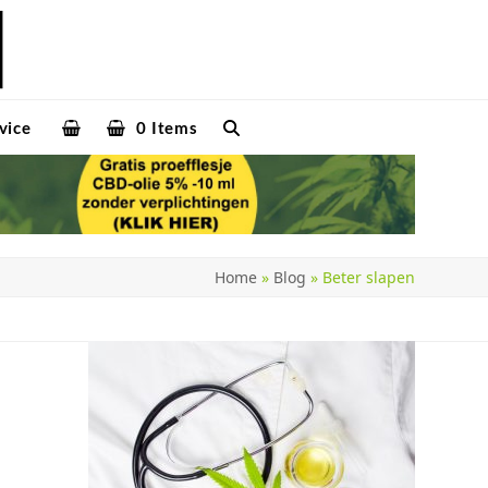
vice
0 Items
Home
»
Blog
»
Beter slapen