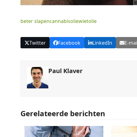
beter slapen
cannabisolie
wietolie
Twitter
Facebook
LinkedIn
E-mai
Paul Klaver
Gerelateerde berichten