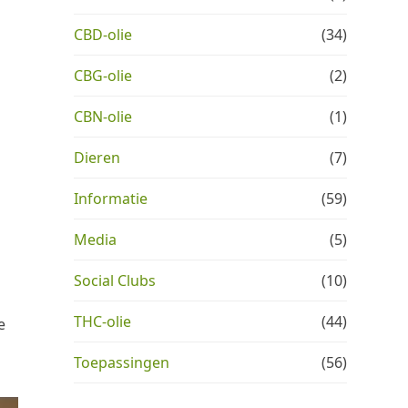
CBD-olie
(34)
CBG-olie
(2)
CBN-olie
(1)
Dieren
(7)
Informatie
(59)
Media
(5)
Social Clubs
(10)
THC-olie
(44)
e
Toepassingen
(56)