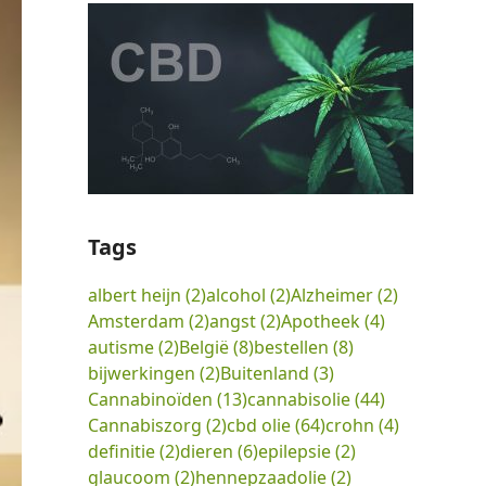
Tags
albert heijn
(2)
alcohol
(2)
Alzheimer
(2)
Amsterdam
(2)
angst
(2)
Apotheek
(4)
autisme
(2)
België
(8)
bestellen
(8)
bijwerkingen
(2)
Buitenland
(3)
Cannabinoïden
(13)
cannabisolie
(44)
Cannabiszorg
(2)
cbd olie
(64)
crohn
(4)
definitie
(2)
dieren
(6)
epilepsie
(2)
glaucoom
(2)
hennepzaadolie
(2)