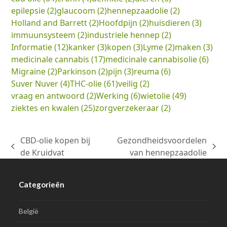
epilepsie
(2)
glaucoom
(2)
hennepzaadolie
(2)
Holland and Barrett
(2)
Hoofdpijn
(2)
huisdieren
(3)
immuunsysteem
(2)
industriele hennep
(2)
Informatie
(12)
kanker
(3)
kopen
(3)
Lyme
(2)
maken
(3)
medicinale cannabis
(17)
medicinale cannabisolie
(6)
Migraine
(2)
Parkinson
(2)
pijn
(3)
reuma
(6)
Suver Nuver
(4)
THC-olie
(61)
veilig
(2)
vraag en antwoord
(2)
Werking
(6)
wietolie
(49)
ziektes en kwalen
(25)
zorgverzekeraar
(2)
CBD-olie kopen bij
Gezondheidsvoordelen
previous
next
de Kruidvat
van hennepzaadolie
post:
post:
Categorieën
België