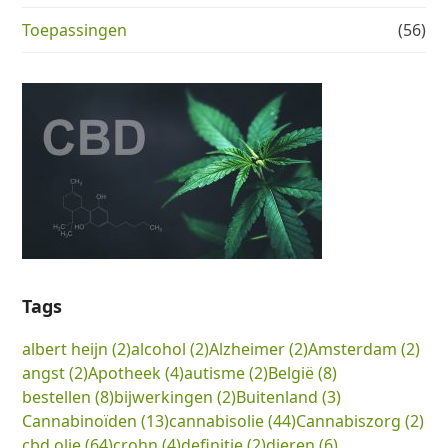
Toepassingen
(56)
Tags
albert heijn
(2)
alcohol
(2)
Alzheimer
(2)
Amsterdam
(2)
angst
(2)
Apotheek
(4)
autisme
(2)
België
(8)
bestellen
(8)
bijwerkingen
(2)
Buitenland
(3)
Cannabinoïden
(13)
cannabisolie
(44)
Cannabiszorg
(2)
cbd olie
(64)
crohn
(4)
definitie
(2)
dieren
(6)