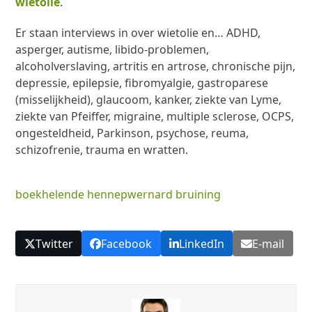
wietolie
.
Er staan interviews in over wietolie en… ADHD,
asperger, autisme, libido-problemen,
alcoholverslaving, artritis en artrose, chronische pijn,
depressie, epilepsie, fibromyalgie, gastroparese
(misselijkheid), glaucoom, kanker, ziekte van Lyme,
ziekte van Pfeiffer, migraine, multiple sclerose, OCPS,
ongesteldheid, Parkinson, psychose, reuma,
schizofrenie, trauma en wratten.
boek
helende hennep
wernard bruining
Twitter
Facebook
LinkedIn
E-mail