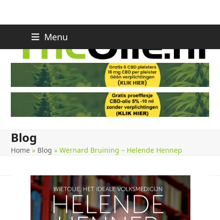
Skip
Menu
to
content
Blog
Home
»
Blog
»
Wernard Bruining – Helende Hennep