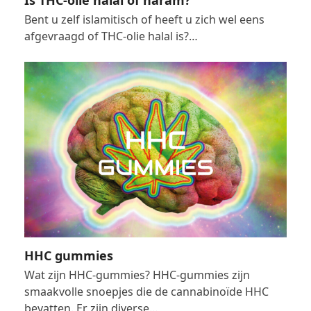
Is THC-olie halal of haram?
Bent u zelf islamitisch of heeft u zich wel eens
afgevraagd of THC-olie halal is?…
HHC gummies
Wat zijn HHC-gummies? HHC-gummies zijn
smaakvolle snoepjes die de cannabinoïde HHC
bevatten. Er zijn diverse…