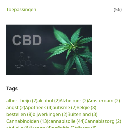
Toepassingen
(56)
Tags
albert heijn
(2)
alcohol
(2)
Alzheimer
(2)
Amsterdam
(2)
angst
(2)
Apotheek
(4)
autisme
(2)
België
(8)
bestellen
(8)
bijwerkingen
(2)
Buitenland
(3)
Cannabinoïden
(13)
cannabisolie
(44)
Cannabiszorg
(2)