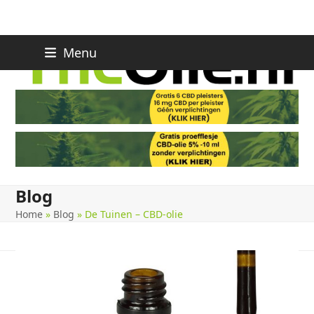
Skip
Menu
to
content
Blog
Home
»
Blog
»
De Tuinen – CBD-olie