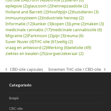
cbd olie
(64)
crohn
(4)
definitie
(2)
dieren
(6)
epilepsie
(2)
glaucoom
(2)
hennepzaadolie
(2)
Holland and Barrett
(2)
Hoofdpijn
(2)
huisdieren
(3)
immuunsysteem
(2)
industriele hennep
(2)
Informatie
(12)
kanker
(3)
kopen
(3)
Lyme
(2)
maken
(3)
medicinale cannabis
(17)
medicinale cannabisolie
(6)
Migraine
(2)
Parkinson
(2)
pijn
(3)
reuma
(6)
Suver Nuver
(4)
THC-olie
(61)
veilig
(2)
vraag en antwoord
(2)
Werking
(6)
wietolie
(49)
ziektes en kwalen
(25)
zorgverzekeraar
(2)
CBD-olie capsules
Innemen THC-olie / CBD-olie
previous
next
post:
post:
Categorieën
België
CBC-olie