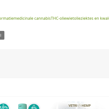
ormatie
medicinale cannabis
THC-olie
wietolie
ziektes en kwa
l