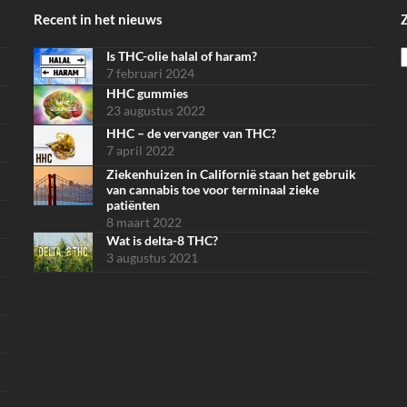
Recent in het nieuws
Is THC-olie halal of haram?
S
7 februari 2024
HHC gummies
23 augustus 2022
HHC – de vervanger van THC?
7 april 2022
Ziekenhuizen in Californië staan het gebruik
van cannabis toe voor terminaal zieke
patiënten
8 maart 2022
Wat is delta-8 THC?
3 augustus 2021