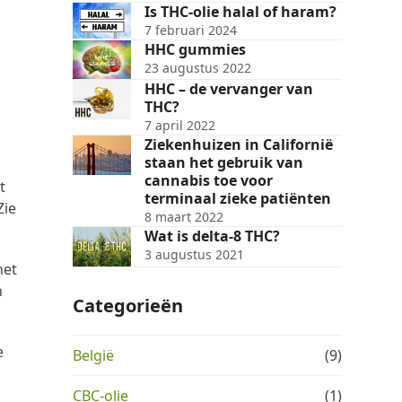
Is THC-olie halal of haram?
7 februari 2024
HHC gummies
23 augustus 2022
HHC – de vervanger van
THC?
7 april 2022
Ziekenhuizen in Californië
staan het gebruik van
cannabis toe voor
t
terminaal zieke patiënten
Zie
8 maart 2022
Wat is delta-8 THC?
3 augustus 2021
het
n
Categorieën
e
België
(9)
CBC-olie
(1)