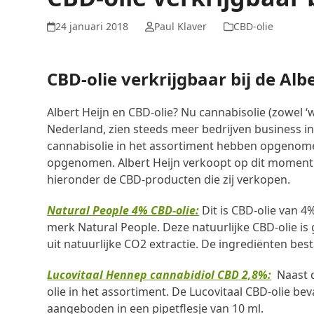
24 januari 2018
Paul Klaver
CBD-olie
CBD-olie verkrijgbaar bij de Alb
Albert Heijn en CBD-olie? Nu cannabisolie (zowel ‘
Nederland, zien steeds meer bedrijven business i
cannabisolie in het assortiment hebben opgenome
opgenomen. Albert Heijn verkoopt op dit moment d
hieronder de CBD-producten die zij verkopen.
Natural People 4% CBD-olie:
Dit is CBD-olie van 4
merk Natural People. Deze natuurlijke CBD-olie i
uit natuurlijke CO2 extractie. De ingrediënten be
Lucovitaal Hennep cannabidiol CBD 2,8%:
Naast 
olie in het assortiment. De Lucovitaal CBD-olie be
aangeboden in een pipetflesje van 10 ml.