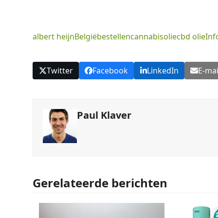
albert heijn
België
bestellen
cannabisolie
cbd olie
Inf
Twitter
Facebook
LinkedIn
E-mai
Paul Klaver
Gerelateerde berichten