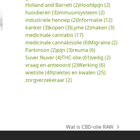
Holland and Barrett
(2)
Hoofdpijn
(2)
huisdieren
(3)
immuunsysteem
(2)
industriele hennep
(2)
Informatie
(12)
kanker
(3)
kopen
(3)
Lyme
(2)
maken
(3)
medicinale cannabis
(17)
medicinale cannabisolie
(6)
Migraine
(2)
Parkinson
(2)
pijn
(3)
reuma
(6)
Suver Nuver
(4)
THC-olie
(61)
veilig
(2)
vraag en antwoord
(2)
Werking
(6)
wietolie
(49)
ziektes en kwalen
(25)
zorgverzekeraar
(2)
Wat is CBD-olie RAW
next
post: