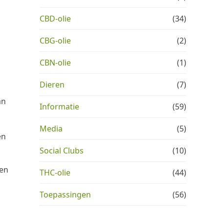
CBD-olie
(34)
CBG-olie
(2)
CBN-olie
(1)
Dieren
(7)
an
Informatie
(59)
Media
(5)
en
.
Social Clubs
(10)
gen
THC-olie
(44)
Toepassingen
(56)