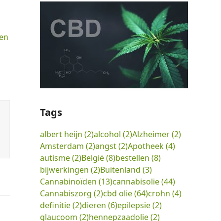
len
Tags
albert heijn
(2)
alcohol
(2)
Alzheimer
(2)
Amsterdam
(2)
angst
(2)
Apotheek
(4)
autisme
(2)
België
(8)
bestellen
(8)
bijwerkingen
(2)
Buitenland
(3)
Cannabinoïden
(13)
cannabisolie
(44)
Cannabiszorg
(2)
cbd olie
(64)
crohn
(4)
definitie
(2)
dieren
(6)
epilepsie
(2)
glaucoom
(2)
hennepzaadolie
(2)