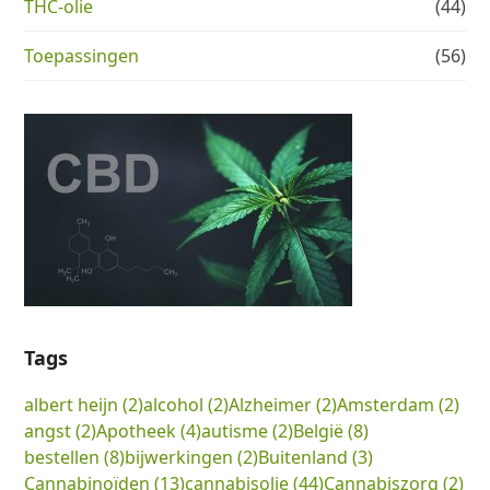
THC-olie
(44)
Toepassingen
(56)
Tags
albert heijn
(2)
alcohol
(2)
Alzheimer
(2)
Amsterdam
(2)
angst
(2)
Apotheek
(4)
autisme
(2)
België
(8)
bestellen
(8)
bijwerkingen
(2)
Buitenland
(3)
Cannabinoïden
(13)
cannabisolie
(44)
Cannabiszorg
(2)