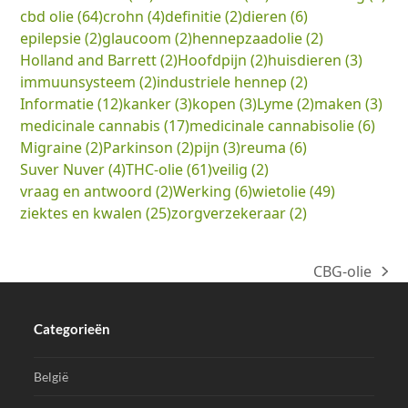
cbd olie
(64)
crohn
(4)
definitie
(2)
dieren
(6)
epilepsie
(2)
glaucoom
(2)
hennepzaadolie
(2)
Holland and Barrett
(2)
Hoofdpijn
(2)
huisdieren
(3)
immuunsysteem
(2)
industriele hennep
(2)
Informatie
(12)
kanker
(3)
kopen
(3)
Lyme
(2)
maken
(3)
medicinale cannabis
(17)
medicinale cannabisolie
(6)
Migraine
(2)
Parkinson
(2)
pijn
(3)
reuma
(6)
Suver Nuver
(4)
THC-olie
(61)
veilig
(2)
vraag en antwoord
(2)
Werking
(6)
wietolie
(49)
ziektes en kwalen
(25)
zorgverzekeraar
(2)
CBG-olie
next
post:
Categorieën
België