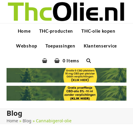
Skip
to
content
Home
THC-producten
THC-olie kopen
Webshop
Toepassingen
Klantenservice
0 Items
Blog
Home
»
Blog
»
Cannabigerol-olie