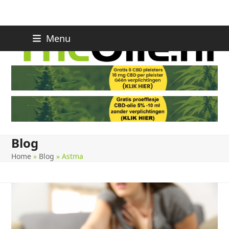
Skip
Menu
to
content
Blog
Home
»
Blog
»
Astma