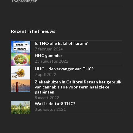
Toepassingen
Recent in het nieuws
Is THC-olie halal of haram?
7 februari 2024
HHC gummies
23 augustus 2022
HHC – de vervanger van THC?
7 april 2022
Ziekenhuizen in Californië staan het gebruik
van cannabis toe voor terminaal zieke
patiënten
8 maart 2022
Wat is delta-8 THC?
3 augustus 2021