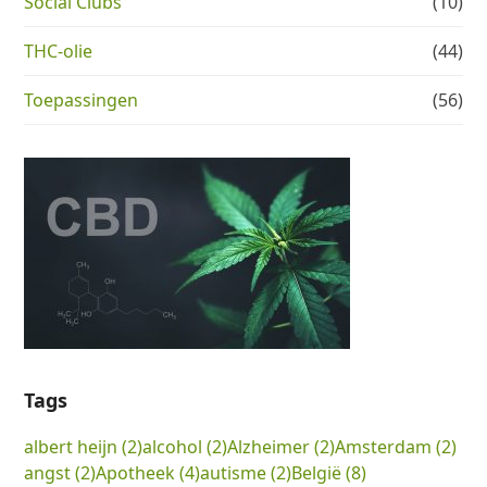
Social Clubs
(10)
THC-olie
(44)
Toepassingen
(56)
Tags
albert heijn
(2)
alcohol
(2)
Alzheimer
(2)
Amsterdam
(2)
angst
(2)
Apotheek
(4)
autisme
(2)
België
(8)