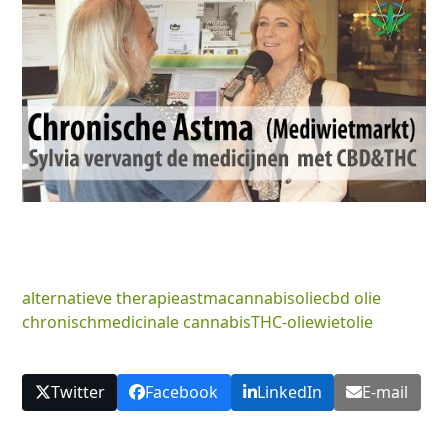
alternatieve therapie
astma
cannabisolie
cbd olie
chronisch
medicinale cannabis
THC-olie
wietolie
Twitter
Facebook
LinkedIn
E-mail