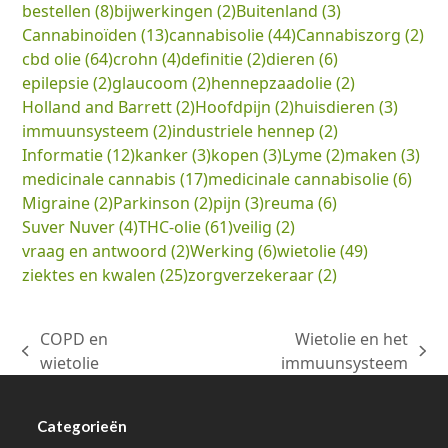
bestellen
(8)
bijwerkingen
(2)
Buitenland
(3)
Cannabinoïden
(13)
cannabisolie
(44)
Cannabiszorg
(2)
cbd olie
(64)
crohn
(4)
definitie
(2)
dieren
(6)
epilepsie
(2)
glaucoom
(2)
hennepzaadolie
(2)
Holland and Barrett
(2)
Hoofdpijn
(2)
huisdieren
(3)
immuunsysteem
(2)
industriele hennep
(2)
Informatie
(12)
kanker
(3)
kopen
(3)
Lyme
(2)
maken
(3)
medicinale cannabis
(17)
medicinale cannabisolie
(6)
Migraine
(2)
Parkinson
(2)
pijn
(3)
reuma
(6)
Suver Nuver
(4)
THC-olie
(61)
veilig
(2)
vraag en antwoord
(2)
Werking
(6)
wietolie
(49)
ziektes en kwalen
(25)
zorgverzekeraar
(2)
COPD en
Wietolie en het
previous
next
wietolie
immuunsysteem
post:
post:
Categorieën