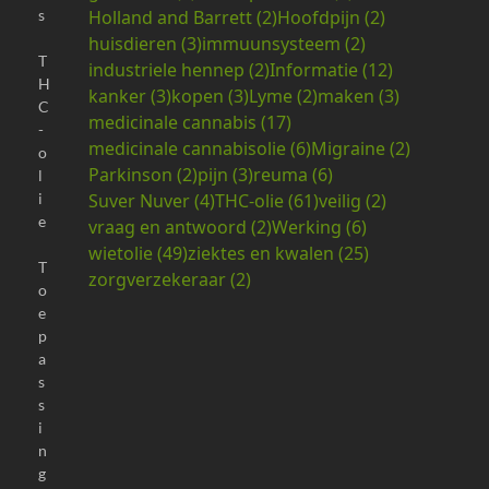
Holland and Barrett
(2)
Hoofdpijn
(2)
s
huisdieren
(3)
immuunsysteem
(2)
T
industriele hennep
(2)
Informatie
(12)
H
kanker
(3)
kopen
(3)
Lyme
(2)
maken
(3)
C
medicinale cannabis
(17)
-
medicinale cannabisolie
(6)
Migraine
(2)
o
Parkinson
(2)
pijn
(3)
reuma
(6)
l
Suver Nuver
(4)
THC-olie
(61)
veilig
(2)
i
e
vraag en antwoord
(2)
Werking
(6)
wietolie
(49)
ziektes en kwalen
(25)
T
zorgverzekeraar
(2)
o
e
p
a
s
s
i
n
g