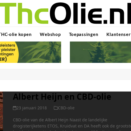
THC-olie kopen
Webshop
Toepassingen
Klantenser
Albert Heijn en CBD-olie
23 januari 2018
CBD-olie
CBD-olie van de Albert Heijn Naast de landelijke
drogisterijketens ETOS, Kruidvat en DA heeft ook de grootst