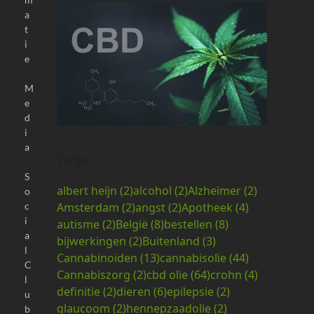
a
t
i
e
M
e
d
i
a
Tags
S
albert heijn
(2)
alcohol
(2)
Alzheimer
(2)
o
Amsterdam
(2)
angst
(2)
Apotheek
(4)
c
i
autisme
(2)
België
(8)
bestellen
(8)
a
bijwerkingen
(2)
Buitenland
(3)
l
Cannabinoïden
(13)
cannabisolie
(44)
C
Cannabiszorg
(2)
cbd olie
(64)
crohn
(4)
l
definitie
(2)
dieren
(6)
epilepsie
(2)
u
glaucoom
(2)
hennepzaadolie
(2)
b