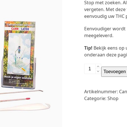
Stop met zoeken. A
vergeten. Met deze ‘
eenvoudig uw THC p
Eenvoudiger wordt h
meegeleverd.
Tip!
Bekijk eens op 
onderaan deze pagi
Cannolator
Toevoegen 
compleet
aantal
Artikelnummer:
Can
Categorie:
Shop