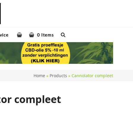
vice
0 Items
Home
»
Products
»
Cannolator compleet
or compleet