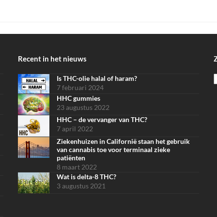
Recent in het nieuws
Is THC-olie halal of haram?
S
7 februari 2024
HHC gummies
23 augustus 2022
HHC – de vervanger van THC?
7 april 2022
Ziekenhuizen in Californië staan het gebruik
van cannabis toe voor terminaal zieke
patiënten
8 maart 2022
Wat is delta-8 THC?
3 augustus 2021