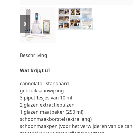
previous
next
slide
slide
Beschrijving
Wat krijgt u?
cannolator standaard
gebruiksaanwijzing
3 pipetflesjes van 10 ml
2 glazen extractiebuizen
1 glazen maatbeker (250 ml)
schoonmaakborstel (extra lang)
schoonmaakpen (voor het verwijderen van de canna