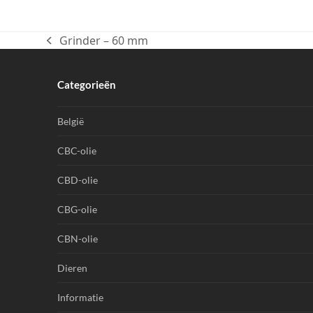
Grinder – 60 mm
previous
post:
Categorieën
België
CBC-olie
CBD-olie
CBG-olie
CBN-olie
Dieren
Informatie