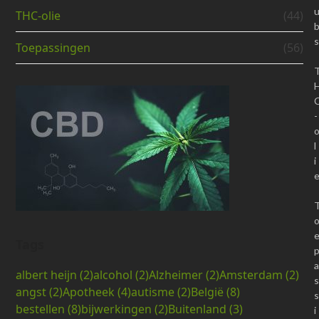
THC-olie
(44)
s
Toepassingen
(56)
-
l
i
Tags
a
albert heijn
(2)
alcohol
(2)
Alzheimer
(2)
Amsterdam
(2)
s
angst
(2)
Apotheek
(4)
autisme
(2)
België
(8)
s
bestellen
(8)
bijwerkingen
(2)
Buitenland
(3)
i