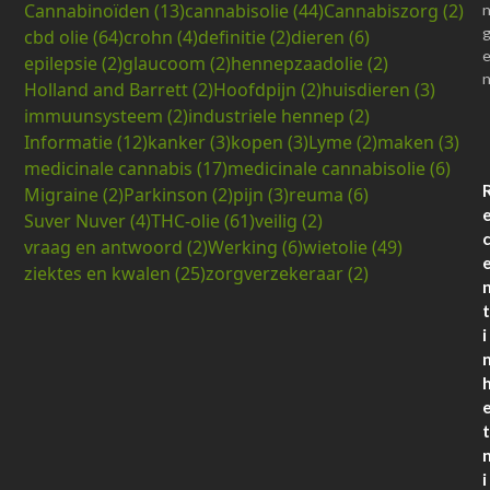
Cannabinoïden
(13)
cannabisolie
(44)
Cannabiszorg
(2)
cbd olie
(64)
crohn
(4)
definitie
(2)
dieren
(6)
epilepsie
(2)
glaucoom
(2)
hennepzaadolie
(2)
Holland and Barrett
(2)
Hoofdpijn
(2)
huisdieren
(3)
immuunsysteem
(2)
industriele hennep
(2)
Informatie
(12)
kanker
(3)
kopen
(3)
Lyme
(2)
maken
(3)
medicinale cannabis
(17)
medicinale cannabisolie
(6)
Migraine
(2)
Parkinson
(2)
pijn
(3)
reuma
(6)
Suver Nuver
(4)
THC-olie
(61)
veilig
(2)
vraag en antwoord
(2)
Werking
(6)
wietolie
(49)
ziektes en kwalen
(25)
zorgverzekeraar
(2)
t
i
t
i