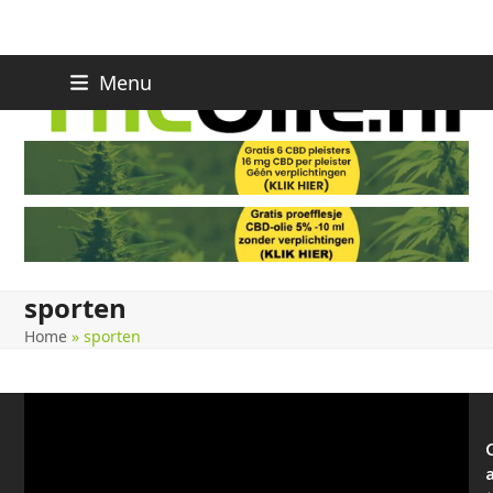
Skip
Menu
to
content
sporten
Home
»
sporten