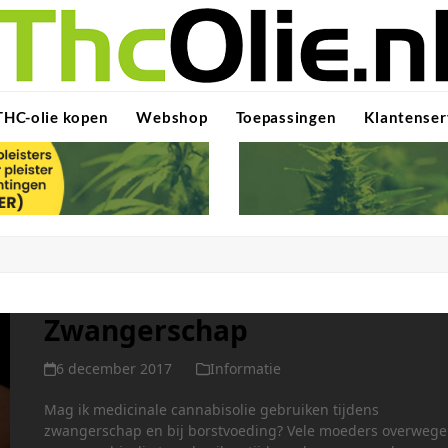
THC-olie kopen
Webshop
Toepassingen
Klantenser
Zwangerschap
6 december 2017
Informatie
Mag ik medicinale cannabisolie gebruiken tijdens
zwangerschap en bij borstvoeding? Vele moeders overweg