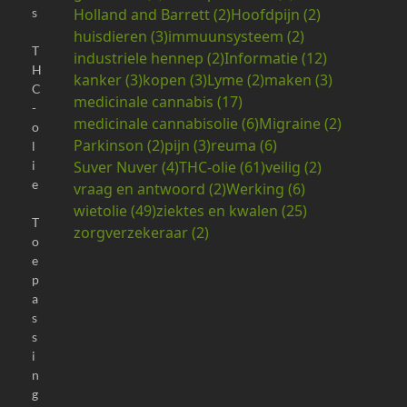
Holland and Barrett
(2)
Hoofdpijn
(2)
s
huisdieren
(3)
immuunsysteem
(2)
T
industriele hennep
(2)
Informatie
(12)
H
kanker
(3)
kopen
(3)
Lyme
(2)
maken
(3)
C
medicinale cannabis
(17)
-
medicinale cannabisolie
(6)
Migraine
(2)
o
Parkinson
(2)
pijn
(3)
reuma
(6)
l
Suver Nuver
(4)
THC-olie
(61)
veilig
(2)
i
e
vraag en antwoord
(2)
Werking
(6)
wietolie
(49)
ziektes en kwalen
(25)
T
zorgverzekeraar
(2)
o
e
p
a
s
s
i
n
g