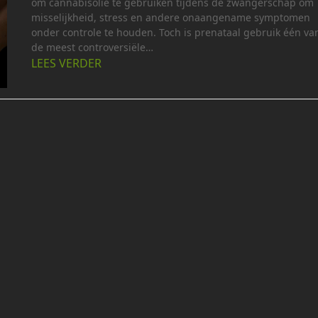
om cannabisolie te gebruiken tijdens de zwangerschap om
misselijkheid, stress en andere onaangename symptomen
onder controle te houden. Toch is prenataal gebruik één va
de meest controversiële…
LEES VERDER