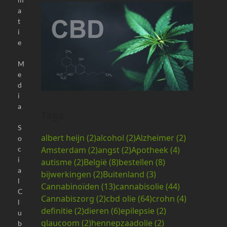
a
t
i
e
M
e
d
i
a
Tags
S
albert heijn
(2)
alcohol
(2)
Alzheimer
(2)
o
Amsterdam
(2)
angst
(2)
Apotheek
(4)
c
i
autisme
(2)
België
(8)
bestellen
(8)
a
bijwerkingen
(2)
Buitenland
(3)
l
Cannabinoïden
(13)
cannabisolie
(44)
C
Cannabiszorg
(2)
cbd olie
(64)
crohn
(4)
l
definitie
(2)
dieren
(6)
epilepsie
(2)
u
glaucoom
(2)
hennepzaadolie
(2)
b