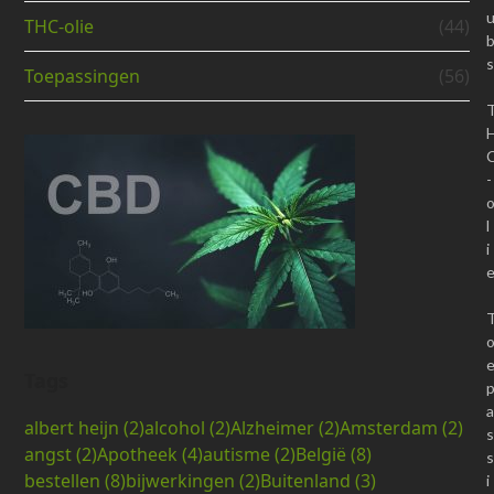
THC-olie
(44)
s
Toepassingen
(56)
-
l
i
Tags
a
albert heijn
(2)
alcohol
(2)
Alzheimer
(2)
Amsterdam
(2)
s
angst
(2)
Apotheek
(4)
autisme
(2)
België
(8)
s
bestellen
(8)
bijwerkingen
(2)
Buitenland
(3)
i