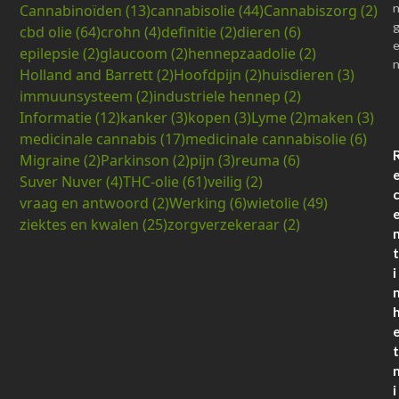
Cannabinoïden
(13)
cannabisolie
(44)
Cannabiszorg
(2)
cbd olie
(64)
crohn
(4)
definitie
(2)
dieren
(6)
epilepsie
(2)
glaucoom
(2)
hennepzaadolie
(2)
Holland and Barrett
(2)
Hoofdpijn
(2)
huisdieren
(3)
immuunsysteem
(2)
industriele hennep
(2)
Informatie
(12)
kanker
(3)
kopen
(3)
Lyme
(2)
maken
(3)
medicinale cannabis
(17)
medicinale cannabisolie
(6)
Migraine
(2)
Parkinson
(2)
pijn
(3)
reuma
(6)
Suver Nuver
(4)
THC-olie
(61)
veilig
(2)
vraag en antwoord
(2)
Werking
(6)
wietolie
(49)
ziektes en kwalen
(25)
zorgverzekeraar
(2)
t
i
t
i